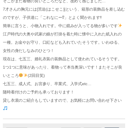
そこがまた着物の良いところだなと、改めて感じました…
7才さんの胸元には[筥迫(はこせこ)]という、箱形の装飾品を差し込む
のですが、子供達に「これなにー⁉︎」とよく聞かれます‼︎
簡単に言うと、小物入れです。中に鏡みが入ってる物が多いです
江戸時代の大奥や武家の娘が打掛を着た時に懐中に入れた紙入れの
一種。お金やお守り、口紅なども入れていたそうです。いわゆる、
女性の身だしなみのひとつ！
現在は、七五三、婚礼衣装の装飾品として使われているそうです。
1つ1つに意味があったり、着物って本当奥深いです！またそこが良
いところ
(2回目笑)
七五三、成人式、お宮参り、卒業式、入学式etc…
随時着付けのご予約も承っております！
貸し衣裳のご紹介もしていますので、お気軽にお問い合わせ下さい