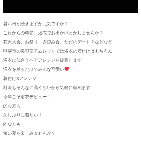
暑い日が続きますが元気ですか？
これからの季節、浴衣でお出かけとかしませんか？
花火大会、お祭り、夕涼み会、ただのデート？などなど
甲斐市の美容室アムレットでは浴衣の着付けはもちろん
浴衣に似合うヘアアレンジを提案します
浴衣を着るだけでみんな可愛い
着付け&アレンジ
料金もそんなに高くないから気軽に頼めます
今年こそ浴衣デビュー！
的な方も
久しぶりに着たい！
的な方も
短い夏を楽しみませんか？