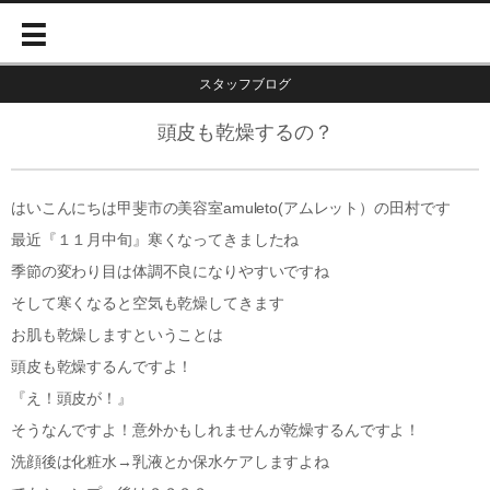
スタッフブログ
頭皮も乾燥するの？
はいこんにちは甲斐市の美容室amuleto(アムレット）の田村です
最近『１１月中旬』寒くなってきましたね
季節の変わり目は体調不良になりやすいですね
そして寒くなると空気も乾燥してきます
お肌も乾燥しますということは
頭皮も乾燥するんですよ！
『え！頭皮が！』
そうなんですよ！意外かもしれませんが乾燥するんですよ！
洗顔後は化粧水→乳液とか保水ケアしますよね