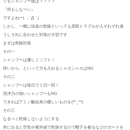
でもシャンプー後は？？？？
『何もしなーい』
ですよねー( ；´Д｀)
しかし、一概に頭皮の乾燥といっても原因トラブルが人それぞれ違
うしそれに合わせた対策が大切です
まずは乾燥対策
その一
シャンプーは優しくソフト！
痒いから、といって力を入れるシャカシャカはNG
その二
シャンプーは毎日で１日一回！
洗浄力の強いシャンプーもNG
できればアミノ酸由来の優しいものを(*^_^*)
その三
なるべく乾燥しないようにする
外に出ると空気や紫外線で乾燥するので帽子を被るなどのガードを