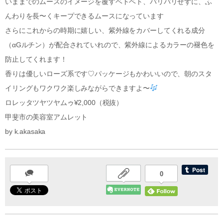
いままでのムースのイメージを覆すベトベト、パリパリせずに、ふ
んわりを長〜くキープできるムースになっています
さらにこれからの時期に嬉しい、紫外線をカバーしてくれる成分
（αGルチン）が配合されていれので、紫外線によるカラーの褪色を
防止してくれます！
香りは優しいローズ系です♡パッケージもかわいいので、朝のスタ
イリングもワクワク楽しみながらできますよ〜
ロレッタツヤツヤムゥ¥2,000（税抜）
甲斐市の美容室アムレット
by k.akasaka
0